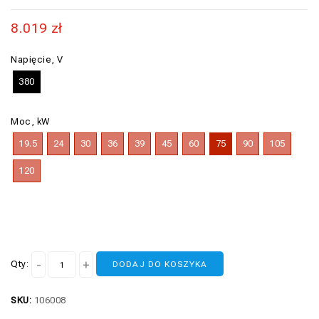
8.019
zł
Napięcie, V
380
Moc, kW
19.5
24
30
36
39
45
60
75
90
105
120
Qty:
DODAJ DO KOSZYKA
SKU:
106008