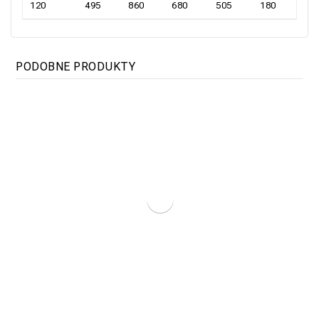
120
495
860
680
505
180
PODOBNE PRODUKTY
Kocioł Elektryczny TITAN Maxi Premium