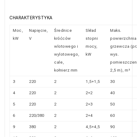
CHARAKTERYSTYKA
Moc,
Napięcie,
Średnice
Skład
Maks.
kW
V
króćców
stopni
powierzchnia
wlotowego i
mocy,
grzewcza (pr
wylotowego,
kW
wys.
cale,
pomieszczen
kołnierz mm
2,5 m), m²
3
220
2
1,5+1,5
30
4
220
2
2+2
40
5
220
2
2+3
50
6
220/380
2
2+4
60
9
380
2
4,5+4,5
90