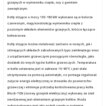
grzejnych w wymienniku ciepła, rury z gwintem
zewnętrznym.
Kotły stojące o mocy 135-180 kW wykonane są w kolorze
czerwonym, mają konstrukcję wymiennika ciepła z
poziomym układem elementów grzejnych, króćce łączące
kołnierzowe.
Kotły stojące można instalować zarówno w nowych, jak i
istniejących układach zabudowanych typu zamkniętego wraz
z urządzeniami grzewczymi pracującymi równolegle, jako
dodatek do innych typów kotłów grzewczych. Temperatura
w kotle ustawiana jest w zakresie 15-90°С i jest stale
utrzymywana za pomocą automatyki, co pomaga regulować
zużycie energii elektrycznej w stosunku do powierzchni
grzewczej i eliminuje potrzebę kontrolowania pracy kotła .
Block-TEN (rurowy grzejnik elektryczny) wykonany ze stali
nierdzewnej jest elementem grzejnym kotłów. Woda
wykorzystywana jest jako nośnik ciepła w systemie