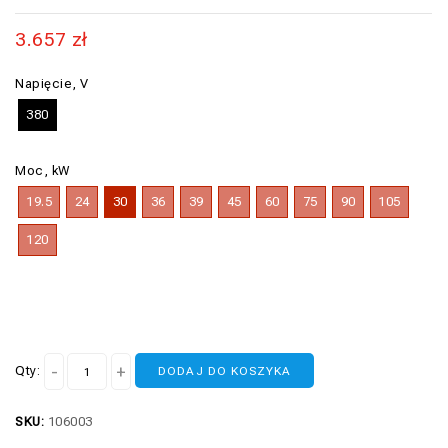
3.657
zł
Napięcie, V
380
Moc, kW
19.5
24
30
36
39
45
60
75
90
105
120
Qty:
DODAJ DO KOSZYKA
SKU:
106003