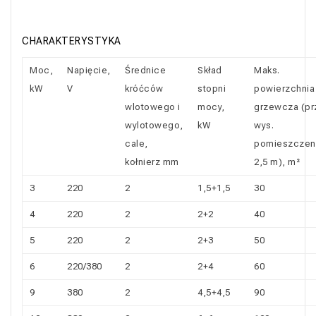
CHARAKTERYSTYKA
Moc,
Napięcie,
Średnice
Skład
Maks.
kW
V
króćców
stopni
powierzchnia
wlotowego i
mocy,
grzewcza (pr
wylotowego,
kW
wys.
cale,
pomieszczen
kołnierz mm
2,5 m), m²
3
220
2
1,5+1,5
30
4
220
2
2+2
40
5
220
2
2+3
50
6
220/380
2
2+4
60
9
380
2
4,5+4,5
90