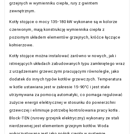
grzejnych w wymienniku ciepła, rury z gwintem
zewnętrznym.
Kotły stojące o mocy 135-180 kW wykonane są w kolorze
czerwonym, mają konstrukcję wymiennika ciepła z
poziomym układem elementów grzejnych, króćce łączące
kołnierzowe.
Kotły stojące można instalować zarówno w nowych, jak i
istniejących układach zabudowanych typu zamkniętego wraz
z urządzeniami grzewczymi pracującymi równolegle, jako
dodatek do innych typów kotłów grzewczych. Temperatura
w kotle ustawiana jest w zakresie 15-90°С i jest stale
utrzymywana za pomocą automatyki, co pomaga regulować
zużycie energii elektrycznej w stosunku do powierzchni
grzewczej i eliminuje potrzebę kontrolowania pracy kotła .
Block-TEN (rurowy grzejnik elektryczny) wykonany ze stali
nierdzewnej jest elementem grzejnym kotłów. Woda
wykorzystywana jest jako nośnik ciepła w systemie