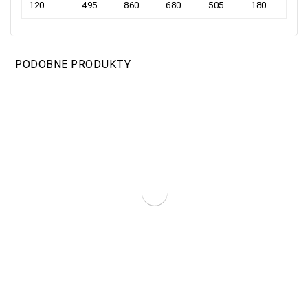
120
495
860
680
505
180
PODOBNE PRODUKTY
Kocioł Elektryczny TITAN Maxi Premium