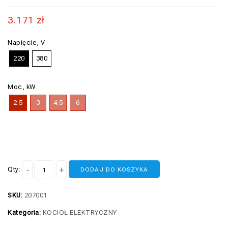
3.171
zł
Napięcie, V
220
380
Moc, kW
2.5
3
4.5
6
Qty:
DODAJ DO KOSZYKA
SKU:
207001
Kategoria:
KOCIOŁ ELEKTRYCZNY