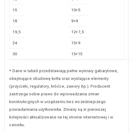
15
10+5
18
9+9
19,5
12+7,5
24
15+9
30
15+15
* Dane w tabeli przedstawiają pełne wymiary gabarytowe,
obejmujące obudowę kotła oraz wystające elementy
(przyciski, regulatory, króćce, zawory itp.). Producent
zastrzega sobie prawo do wprowadzania zmian
konstrukcyjnych w urządzeniu bez wcześniejszego
powiadamiania użytkownika. Zmiany są w pierwszej
kolejności aktualizowane na tej stronie internetowej i w
cenniku.