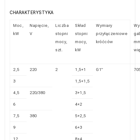
CHARAKTERYSTYKA
Moc,
Napięcie,
Liczba
Skład
Wymiary
Wy
kW
V
stopni
stopni
przyłączeniowe
ga
mocy,
mocy,
króćców
mm
szt.
kW
wię
2,5
220
2
1,5+1
G1’’
70
3
1,5+1,5
4,5
220/380
3+1,5
6
4+2
7,5
380
5+2,5
9
6+3
12
8+4