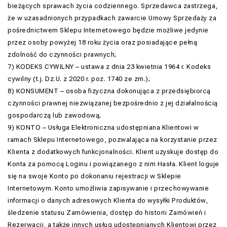
bieżących sprawach życia codziennego. Sprzedawca zastrzega,
że w uzasadnionych przypadkach zawarcie Umowy Sprzedaży za
pośrednictwem Sklepu Internetowego będzie możliwe jedynie
przez osoby powyżej 18 roku życia oraz posiadające pełną
zdolność do czynności prawnych;
7) KODEKS CYWILNY – ustawa z dnia 23 kwietnia 1964 r. Kodeks
cywilny (t.j. Dz.U. z 2020 r. poz. 1740 ze zm.);
8) KONSUMENT – osoba fizyczna dokonująca z przedsiębiorcą
czynności prawnej niezwiązanej bezpośrednio z jej działalnością
gospodarczą lub zawodową;
9) KONTO – Usługa Elektroniczna udostępniana Klientowi w
ramach Sklepu Internetowego, pozwalająca na korzystanie przez
Klienta z dodatkowych funkcjonalności. Klient uzyskuje dostęp do
Konta za pomocą Loginu i powiązanego z nim Hasła. Klient loguje
się na swoje Konto po dokonaniu rejestracji w Sklepie
Internetowym. Konto umożliwia zapisywanie i przechowywanie
informacji o danych adresowych Klienta do wysyłki Produktów,
śledzenie statusu Zamówienia, dostęp do historii Zamówień i
Rezerwacji, a także innych usług udostępnianych Klientowi przez