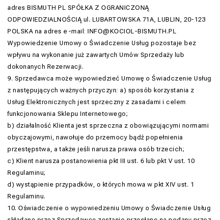
adres BISMUTH PL SPÓŁKA Z OGRANICZONĄ
ODPOWIEDZIALNOŚCIĄ ul. LUBARTOWSKA 71A, LUBLIN, 20-123
POLSKA na adres e-mail: INFO@KOCIOL-BISMUTH.PL
Wypowiedzenie Umowy o Świadczenie Usług pozostaje bez
wpływu na wykonanie już zawartych Umów Sprzedaży lub
dokonanych Rezerwacji.
9. Sprzedawca może wypowiedzieć Umowę o Świadczenie Usług
z następujących ważnych przyczyn: a) sposób korzystania z
Usług Elektronicznych jest sprzeczny z zasadami i celem
funkcjonowania Sklepu Internetowego;
b) działalność Klienta jest sprzeczna z obowiązującymi normami
obyczajowymi, nawołuje do przemocy bądź popełnienia
przestępstwa, a także jeśli narusza prawa osób trzecich;
c) Klient narusza postanowienia pkt III ust. 6 lub pkt V ust. 10
Regulaminu;
d) wystąpienie przypadków, o których mowa w pkt XIV ust. 1
Regulaminu.
10. Oświadczenie o wypowiedzeniu Umowy o Świadczenie Usług
składane przez Sprzedawcę zostanie przesłane na podany przez