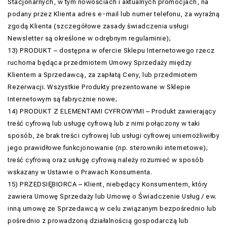
Stacjonarnych, w tym nowościach i aktualnych promocjach, na
podany przez Klienta adres e-mail lub numer telefonu, za wyraźną
zgodą Klienta (szczegółowe zasady świadczenia usługi
Newsletter są określone w odrębnym regulaminie);
13) PRODUKT – dostępna w ofercie Sklepu Internetowego rzecz
ruchoma będąca przedmiotem Umowy Sprzedaży między
Klientem a Sprzedawcą, za zapłatą Ceny, lub przedmiotem
Rezerwacji. Wszystkie Produkty prezentowane w Sklepie
Internetowym są fabrycznie nowe;
14) PRODUKT Z ELEMENTAMI CYFROWYMI – Produkt zawierający
treść cyfrową lub usługę cyfrową lub z nimi połączony w taki
sposób, że brak treści cyfrowej lub usługi cyfrowej uniemożliwiłby
jego prawidłowe funkcjonowanie (np. sterowniki internetowe);
treść cyfrową oraz usługę cyfrową należy rozumieć w sposób
wskazany w Ustawie o Prawach Konsumenta.
15) PRZEDSIĘBIORCA – Klient, niebędący Konsumentem, który
zawiera Umowę Sprzedaży lub Umowę o Świadczenie Usług / ew.
inną umowę ze Sprzedawcą w celu związanym bezpośrednio lub
pośrednio z prowadzoną działalnością gospodarczą lub