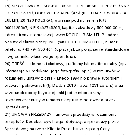
19) SPRZEDAWCA – KOCIOL-BISMUTH.PL BISMUTH PL SPÓŁKA Z
OGRANICZONĄ ODPOWIEDZIALNOŚCIĄ (ul. LUBARTOWSKA 71A,
LUBLIN, 20-123 POLSKA), wpisana pod numerem KRS
0001128367, NIP 9462745265, kapitał zakładowy 500.000,00 zł,
adres strony internetowej: www.KOCIOL-BISMUTH.PL adres
poczty elektronicznej: INFO@KOCIOL-BISMUTH.PL, numer
telefonu:
+48 794 530 464
. (opłata jak za połączenie standardowe
– wg cennika właściwego operatora);
20) TREŚĆ – element tekstowy, graficzny lub multimedialny (np.
informacja o Produkcie, jego fotografia, opis) w tym utwór w
rozumieniu ustawy z dnia 4 lutego 1994 r. o prawie autorskim i
prawach pokrewnych (tj. Dz.U. z 2019 r. poz. 1231 ze zm.) oraz
wizerunek osoby fizycznej, jaki jest zamieszczany i
rozpowszechniany w ramach Sklepu Internetowego przez
Sprzedawcę;
21) UMOWA SPRZEDAŻY – umowa sprzedaży w rozumieniu
przepisów Kodeksu cywilnego, dotycząca sprzedaży przez
Sprzedawcę na rzecz Klienta Produktu za zapłatą Ceny