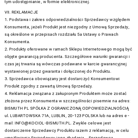
tym udostępnianie, w formie elektronicznej.
VII. REKLAMACJE
1. Podstawa i zakres odpowiedzialności Sprzedawcy względem
Konsumenta, jeżeli Produkt jest niezgodny z Umową Sprzedaży,
są określone w przepisach rozdziału 5a Ustawy o Prawach
Konsumenta.
2. Produkty oferowane w ramach Sklepu Internetowego mogą być
objęte gwarancją producenta. Szczegółowe warunki gwarancji i
czas jej trwania są wówczas podawane w karcie gwarancyjnej
wystawionej przez gwaranta i dołączonej do Produktu.
3. Sprzedawca obowiązany jest dostarczyć Konsumentowi
Produkt zgodny z zawartą Umową Sprzedaży.
4. Reklamacja związana z zakupionym Produktem może zostać
złożona przez Konsumenta w szczególności pisemnie na adres:
BISMUTH PL SPÓŁKA Z OGRANICZONĄ ODPOWIEDZIALNOŚCIĄ
ul. LUBARTOWSKA 71A, LUBLIN, 20-123 POLSKA lub na adres e-
mail: INFO@KOCIOL-BISMUTH.PL. Zwykle celowe jest
dostarczenie Sprzedawcy Produktu razem z reklamacją, w celu
umożliwienia Sprzedawcy jego zbadania. . Sprzedawca