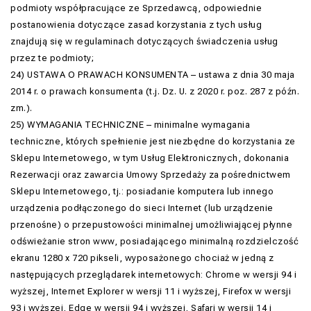
podmioty współpracujące ze Sprzedawcą, odpowiednie
postanowienia dotyczące zasad korzystania z tych usług
znajdują się w regulaminach dotyczących świadczenia usług
przez te podmioty;
24) USTAWA O PRAWACH KONSUMENTA – ustawa z dnia 30 maja
2014 r. o prawach konsumenta (t.j. Dz. U. z 2020 r. poz. 287 z późn.
zm.).
25) WYMAGANIA TECHNICZNE – minimalne wymagania
techniczne, których spełnienie jest niezbędne do korzystania ze
Sklepu Internetowego, w tym Usług Elektronicznych, dokonania
Rezerwacji oraz zawarcia Umowy Sprzedaży za pośrednictwem
Sklepu Internetowego, tj.: posiadanie komputera lub innego
urządzenia podłączonego do sieci Internet (lub urządzenie
przenośne) o przepustowości minimalnej umożliwiającej płynne
odświeżanie stron www, posiadającego minimalną rozdzielczość
ekranu 1280 x 720 pikseli, wyposażonego chociaż w jedną z
następujących przeglądarek internetowych: Chrome w wersji 94 i
wyższej, Internet Explorer w wersji 11 i wyższej, Firefox w wersji
93 i wyższej, Edge w wersji 94 i wyższej, Safari w wersji 14 i