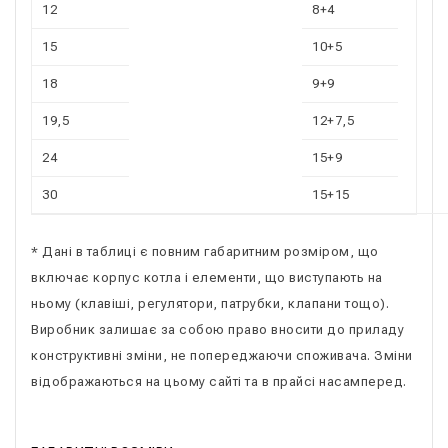
12
8+4
15
10+5
18
9+9
19,5
12+7,5
24
15+9
30
15+15
* Дані в таблиці є повним габаритним розміром, що
включає корпус котла і елементи, що виступають на
ньому (клавіші, регулятори, патрубки, клапани тощо).
Виробник залишає за собою право вносити до приладу
конструктивні зміни, не попереджаючи споживача. Зміни
відображаються на цьому сайті та в прайсі насамперед.