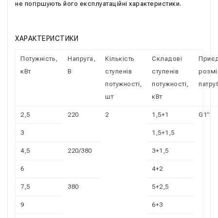
не погіршують його експлуатаційні характеристики.
ХАРАКТЕРИСТИКИ
Потужність,
Напруга,
Кількість
Складові
Приєд
кВт
В
ступенів
ступенів
розмі
потужності,
потужності,
патру
шт
кВт
2,5
220
2
1,5+1
G1’’
3
1,5+1,5
4,5
220/380
3+1,5
6
4+2
7,5
380
5+2,5
9
6+3