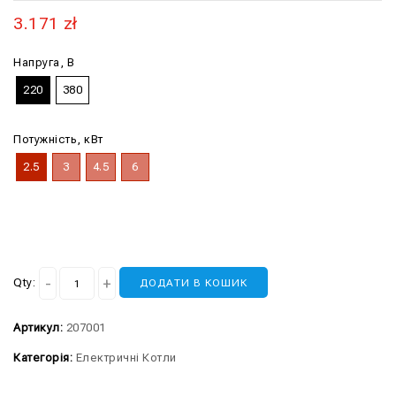
3.171
zł
Напруга, В
220
380
Потужність, кВт
2.5
3
4.5
6
Qty:
ДОДАТИ В КОШИК
Артикул:
207001
Категорія:
Електричні Котли