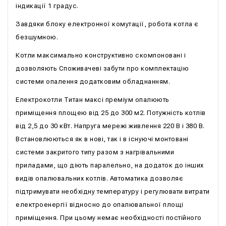
індикації 1 градус.
Завдяки блоку електронної комутації, робота котла є
безшумною.
Котли максимально конструктивно скомпоновані і
дозволяють Споживачеві забути про комплектацію
системи опалення додатковим обладнанням.
Електрокотли Титан максі преміум опалюють
приміщення площею від 25 до 300 м2. Потужність котлів
від 2,5 до 30 кВт. Напруга мережі живлення 220 В і 380 В.
Встановлюються як в нові, так і в існуючі монтовані
системи закритого типу разом з нагрівальними
приладами, що діють паралельно, на додаток до інших
видів опалювальних котлів. Автоматика дозволяє
підтримувати необхідну температуру і регулювати витрати
електроенергії відносно до опалювальної площі
приміщення. При цьому немає необхідності постійного