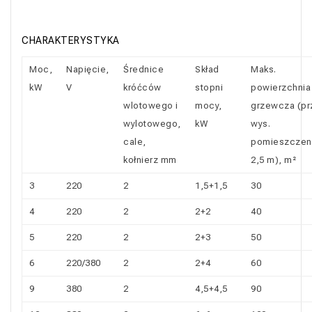
CHARAKTERYSTYKA
Moc,
Napięcie,
Średnice
Skład
Maks.
kW
V
króćców
stopni
powierzchnia
wlotowego i
mocy,
grzewcza (pr
wylotowego,
kW
wys.
cale,
pomieszczen
kołnierz mm
2,5 m), m²
3
220
2
1,5+1,5
30
4
220
2
2+2
40
5
220
2
2+3
50
6
220/380
2
2+4
60
9
380
2
4,5+4,5
90