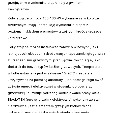
grzejnych w wymienniku ciepła, rury z gwintem
zewnętrznym.
Kotły stojące o mocy 135-180 kW wykonane są w kolorze
czerwonym, mają konstrukcję wymiennika ciepła z
poziomym układem elementów grzejnych, króćce łączące
kołnierzowe.
Kotły stojące można instalować zarówno w nowych, jak i
istniejących układach zabudowanych typu zamkniętego wraz
z urządzeniami grzewczymi pracującymi równolegle, jako
dodatek do innych typów kotłów grzewczych. Temperatura
w kotle ustawiana jest w zakresie 15-90°С i jest stale
utrzymywana za pomocą automatyki, co pomaga regulować
zużycie energii elektrycznej w stosunku do powierzchni
grzewczej i eliminuje potrzebę kontrolowania pracy kotła .
Block-TEN (rurowy grzejnik elektryczny) wykonany ze stali
nierdzewnej jest elementem grzejnym kotłów. Woda
wykorzystywana jest jako nośnik ciepła w systemie