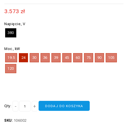
3.573
zł
Napięcie, V
380
Moc, kW
19.5
24
30
36
39
45
60
75
90
105
120
Qty:
DODAJ DO KOSZYKA
SKU:
106002