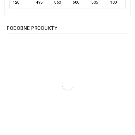
120
495
860
680
505
180
PODOBNE PRODUKTY
Kocioł Elektryczny TITAN Modułowa