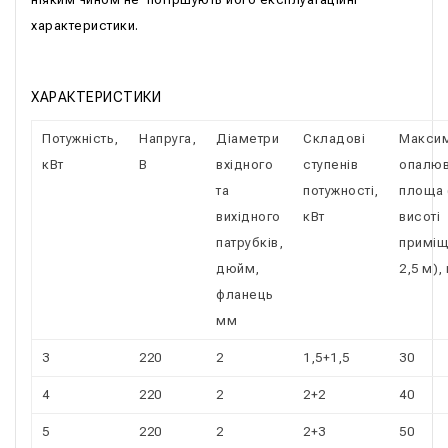
характеристики.
ХАРАКТЕРИСТИКИ
Потужність,
Напруга,
Діаметри
Складові
Макси
кВт
В
вхідного
ступенів
опалюв
та
потужності,
площа 
вихідного
кВт
висоті
патрубків,
приміщ
дюйм,
2,5 м),
фланець
мм
3
220
2
1,5+1,5
30
4
220
2
2+2
40
5
220
2
2+3
50