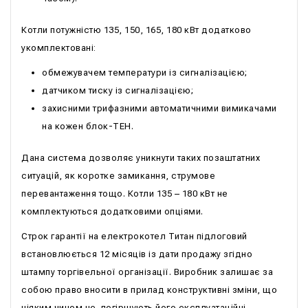
Котли потужністю 135, 150, 165, 180 кВт додатково
укомплектовані:
обмежувачем температури із сигналізацією;
датчиком тиску із сигналізацією;
захисними трифазними автоматичними вимикачами
на кожен блок-ТЕН.
Дана система дозволяє уникнути таких позаштатних
ситуацій, як коротке замикання, струмове
перевантаження тощо. Котли 135 – 180 кВт не
комплектуються додатковими опціями.
Строк гарантії на електрокотел Титан підлоговий
встановлюється 12 місяців із дати продажу згідно
штампу торгівельної організації. Виробник залишає за
собою право вносити в прилад конструктивні зміни, що
ніяким чином не погіршують його експлуатаційні