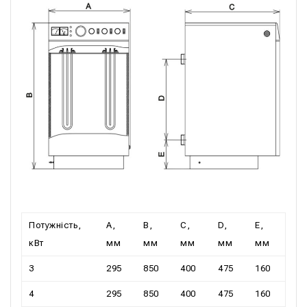
Потужність,
А,
В,
С,
D,
Е,
кВт
мм
мм
мм
мм
мм
3
295
850
400
475
160
4
295
850
400
475
160