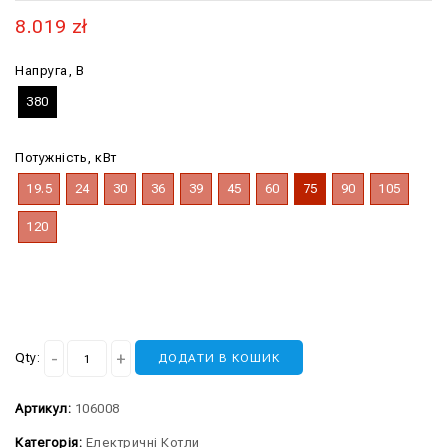
8.019
zł
Напруга, В
380
Потужність, кВт
19.5
24
30
36
39
45
60
75
90
105
120
Qty:
ДОДАТИ В КОШИК
Артикул:
106008
Категорія:
Електричні Котли