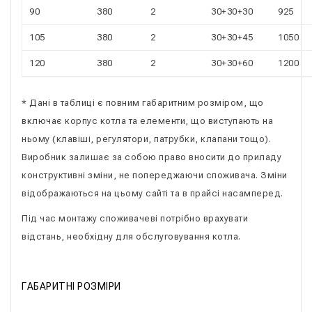
90
380
2
30+30+30
925
105
380
2
30+30+45
1050
120
380
2
30+30+60
1200
* Дані в таблиці є повним габаритним розміром, що
включає корпус котла та елементи, що виступають на
ньому (клавіші, регулятори, патрубки, клапани тощо).
Виробник залишає за собою право вносити до приладу
конструктивні зміни, не попереджаючи споживача. Зміни
відображаються на цьому сайті та в прайсі насамперед.
Під час монтажу споживачеві потрібно врахувати
відстань, необхідну для обслуговування котла.
ГАБАРИТНІ РОЗМІРИ