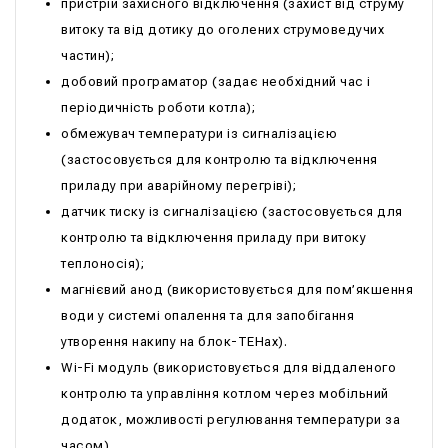
пристрій захисного відключення (захист від струму
витоку та від дотику до оголених струмоведучих
частин);
добовий програматор (задає необхідний час і
періодичність роботи котла);
обмежувач температури із сигналізацією
(застосовується для контролю та відключення
приладу при аварійному перегріві);
датчик тиску із сигналізацією (застосовується для
контролю та відключення приладу при витоку
теплоносія);
магнієвий анод (використовується для пом’якшення
води у системі опалення та для запобігання
утворення накипу на блок-ТЕНах).
Wi-Fi модуль (використовується для віддаленого
контролю та управління котлом через мобільний
додаток, можливості регулювання температури за
часом).