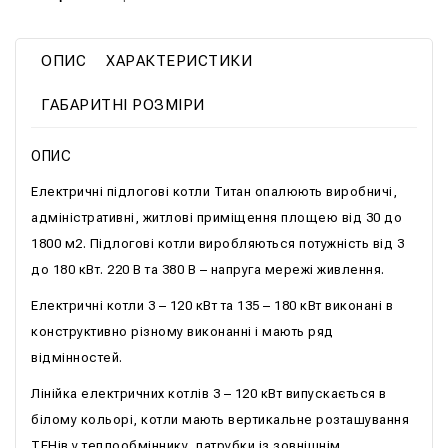
ОПИС
ХАРАКТЕРИСТИКИ
ГАБАРИТНІ РОЗМІРИ
ОПИС
Електричні підлогові котли Титан опалюють виробничі,
адміністративні, житлові приміщення площею від 30 до
1800 м2. Підлогові котли виробляються потужність від 3
до 180 кВт. 220 В та 380 В – напруга мережі живлення.
Електричні котли 3 – 120 кВт та 135 – 180 кВт виконані в
конструктивно різному виконанні і мають ряд
відмінностей.
Лінійка електричних котлів 3 – 120 кВт випускається в
білому кольорі, котли мають вертикальне розташування
ТЕНів у теплообміннику, патрубки із зовнішнім