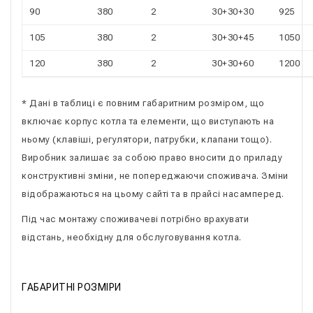
90
380
2
30+30+30
925
105
380
2
30+30+45
1050
120
380
2
30+30+60
1200
* Дані в таблиці є повним габаритним розміром, що
включає корпус котла та елементи, що виступають на
ньому (клавіші, регулятори, патрубки, клапани тощо).
Виробник залишає за собою право вносити до приладу
конструктивні зміни, не попереджаючи споживача. Зміни
відображаються на цьому сайті та в прайсі насамперед.
Під час монтажу споживачеві потрібно врахувати
відстань, необхідну для обслуговування котла.
ГАБАРИТНІ РОЗМІРИ