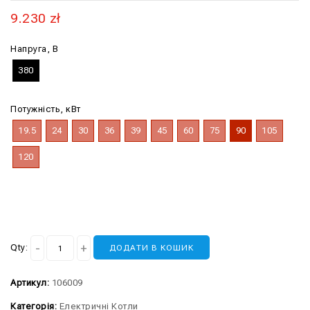
9.230
zł
Напруга, В
380
Потужність, кВт
19.5
24
30
36
39
45
60
75
90
105
120
Qty:
ДОДАТИ В КОШИК
Артикул:
106009
Категорія:
Електричні Котли