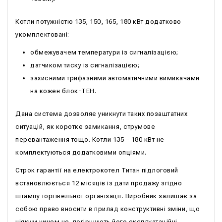
Котли потужністю 135, 150, 165, 180 кВт додатково
укомплектовані:
обмежувачем температури із сигналізацією;
датчиком тиску із сигналізацією;
захисними трифазними автоматичними вимикачами
на кожен блок-ТЕН.
Дана система дозволяє уникнути таких позаштатних
ситуацій, як коротке замикання, струмове
перевантаження тощо. Котли 135 – 180 кВт не
комплектуються додатковими опціями.
Строк гарантії на електрокотел Титан підлоговий
встановлюється 12 місяців із дати продажу згідно
штампу торгівельної організації. Виробник залишає за
собою право вносити в прилад конструктивні зміни, що
ніяким чином не погіршують його експлуатаційні