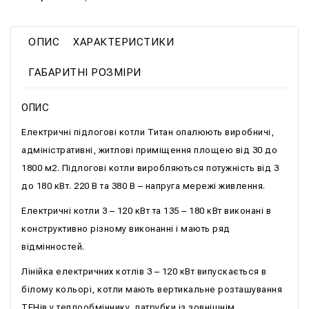
ОПИС
ХАРАКТЕРИСТИКИ
ГАБАРИТНІ РОЗМІРИ
ОПИС
Електричні підлогові котли Титан опалюють виробничі,
адміністративні, житлові приміщення площею від 30 до
1800 м2. Підлогові котли виробляються потужність від 3
до 180 кВт. 220 В та 380 В – напруга мережі живлення.
Електричні котли 3 – 120 кВт та 135 – 180 кВт виконані в
конструктивно різному виконанні і мають ряд
відмінностей.
Лінійка електричних котлів 3 – 120 кВт випускається в
білому кольорі, котли мають вертикальне розташування
ТЕНів у теплообміннику, патрубки із зовнішнім