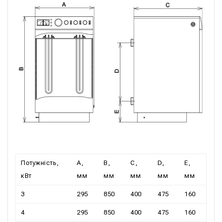
Потужність,
А,
В,
С,
D,
Е,
кВт
мм
мм
мм
мм
мм
3
295
850
400
475
160
4
295
850
400
475
160