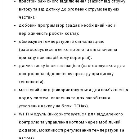
пристрій захисного відключення (захист від струму
витоку та від дотику до оголених струмоведучих
частин);
добовий програматор (задає необхідний час і
періодичність роботи котла);
обмежувач температури із сигналізацією
(застосовується для контролю та відключення
приладу при аварійному перегріві);
датчик тиску із сигналізацією (застосовується для
контролю та відключення приладу при витоку
теплоносія);
магнієвий анод (використовується для пом’якшення
води у системі опалення та для запобігання
утворення накипу на блок-ТЕНах).
Wi-Fi модуль (використовується для віддаленого
контролю та управління котлом через мобільний
додаток, можливості регулювання температури за
часом).