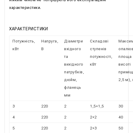
характеристики.
ХАРАКТЕРИСТИКИ
Потужність,
Напруга,
Діаметри
Складові
Макси
кВт
В
вхідного
ступенів
опалюв
та
потужності,
площа 
вихідного
кВт
висоті
патрубків,
приміщ
дюйм,
2,5 м),
фланець
мм
3
220
2
1,5+1,5
30
4
220
2
2+2
40
5
220
2
2+3
50