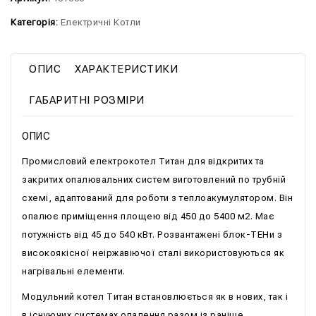
Категорія:
Електричні Котли
ОПИС
ХАРАКТЕРИСТИКИ
ГАБАРИТНІ РОЗМІРИ
ОПИС
Промисловий електрокотел Титан для відкритих та
закритих опалювальних систем виготовлений по трубній
схемі, адаптований для роботи з теплоакумулятором. Він
опалює приміщення площею від 450 до 5400 м2. Має
потужність від 45 до 540 кВт. Розвантажені блок-ТЕНи з
високоякісної неіржавіючої сталі використовуються як
нагрівальні елементи.
Модульний котел Титан встановлюється як в нових, так і
в існуючих системах опалення разом із раніше