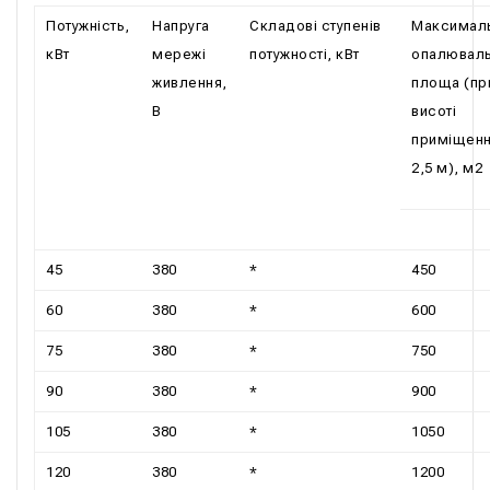
Потужність,
Напруга
Складові ступенів
Максимал
кВт
мережі
потужності, кВт
опалювал
живлення,
площа (пр
В
висоті
приміщен
2,5 м), м2
45
380
*
450
60
380
*
600
75
380
*
750
90
380
*
900
105
380
*
1050
120
380
*
1200