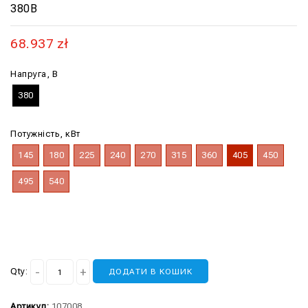
380В
68.937
zł
Напруга, В
380
Потужність, кВт
145
180
225
240
270
315
360
405
450
495
540
Qty:
ДОДАТИ В КОШИК
Артикул:
107008