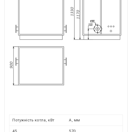
Потужність котла, кВт
А, мм
45
570