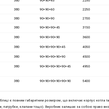
380
90+90+45
2250
380
90+90+60
2250
380
90+90+90
2700
380
90+90+90+45
3150
380
90+90+90+90
3600
380
90+90+90+90+45
4050
380
90+90+90+90+90
4500
380
90+90+90+90+90+45
4950
380
90+90+90+90+90+90
5400
таблиці є повним габаритним розміром, що включає корпус котла та
и, патрубки, клапани тощо). Виробник залишає за собою право вно