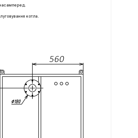
 насамперед.
слуговування котла.