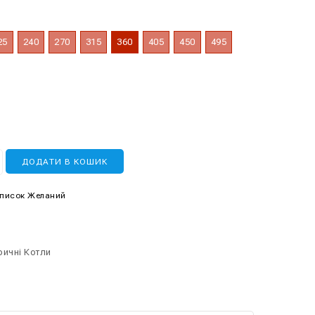
25
240
270
315
360
405
450
495
ДОДАТИ В КОШИК
Список Желаний
ричні Котли