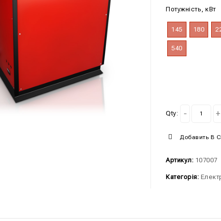
Потужність, кВт
145
180
2
540
Qty:
Добавить В 
Артикул:
107007
Категорія:
Елект