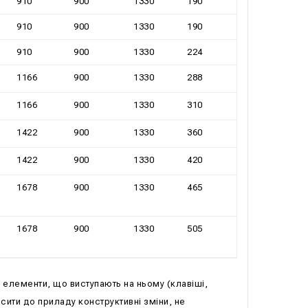
910
900
1330
190
910
900
1330
190
910
900
1330
224
1166
900
1330
288
1166
900
1330
310
1422
900
1330
360
1422
900
1330
420
1678
900
1330
465
1678
900
1330
505
 елементи, що виступають на ньому (клавіші,
сити до приладу конструктивні зміни, не