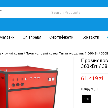
Магазин
Співпраця
Сертифікати
Контакти
ектричні котли
/
Промисловий котел Титан модульний 360кВт / 380
Промислов
360кВт / 3
61.419
zł
Напруга, В
380