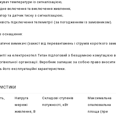
увач температури із сигналізацією;
дне включення та виключення живлення;
атор та датчик тиску з сигналізацією;
вість підключення телеметрії (за погодженням із замовником).
е оснащення:
атичні вимикачі (захист від перевантажень і струмів короткого зам
антії на електрокотел Титан підлоговий з безшумною комутацією в
ргівельної організації. Виробник залишає за собою право вносити
ь його експлуатаційні характеристики.
РИСТИКИ
ть,
Напруга
Складові ступенів
Максимальна
мережі
потужності, кВт
опалювальна
живлення, В
площа (при