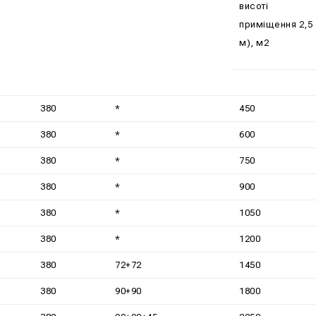
висоті
приміщення 2,5
м), м2
380
*
450
380
*
600
380
*
750
380
*
900
380
*
1050
380
*
1200
380
72+72
1450
380
90+90
1800