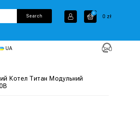
0
0
zł
UA
В
ий Котел Титан Модульний
80В