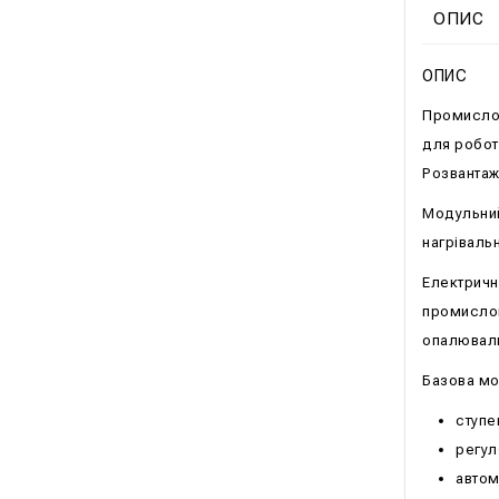
ОПИС
ОПИС
Промислов
для робот
Розвантаж
Модульний
нагріваль
Електричні
промислов
опалюваль
Базова мо
ступе
регул
автом