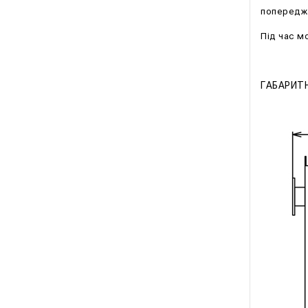
попереджа
Під час м
ГАБАРИТН