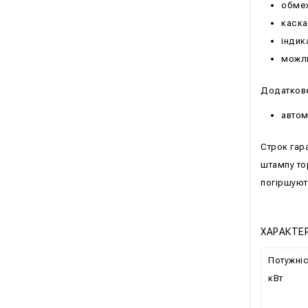
обмеж
каска
індик
можли
Додатков
автом
Строк гар
штампу то
погіршуют
ХАРАКТЕ
Потужніс
кВт