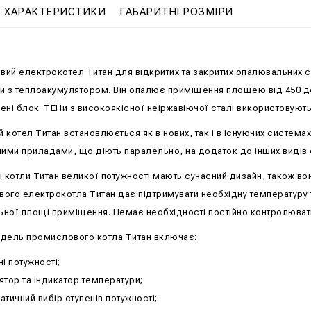
ХАРАКТЕРИСТИКИ
ГАБАРИТНІ РОЗМІРИ
ий електрокотел Титан для відкритих та закритих опалювальних си
и з теплоакумулятором. Він опалює приміщення площею від 450 до 5
ені блок-ТЕНи з високоякісної неіржавіючої сталі використовують
 котел Титан встановлюється як в нових, так і в існуючих систем
ними приладами, що діють паралельно, на додаток до інших видів 
 котли Титан великої потужності мають сучасний дизайн, також вони
ого електрокотла Титан дає підтримувати необхідну температуру 
ної площі приміщення. Немає необхідності постійно контролювати
дель промислового котла Титан включає:
ні потужності;
ятор та індикатор температури;
атичний вибір ступенів потужності;