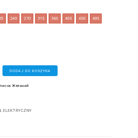
25
240
270
315
360
405
450
495
DODAJ DO KOSZYKA
Список Желаний
Ł ELEKTRYCZNY