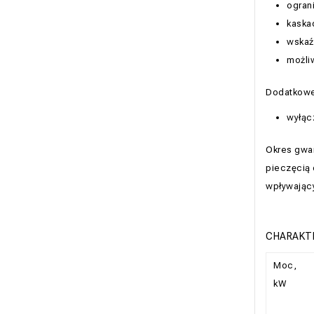
ogran
kaska
wskaźn
możli
Dodatkowe
wyłąc
Okres gwar
pieczęcią 
wpływając
CHARAKT
Moc,
kW