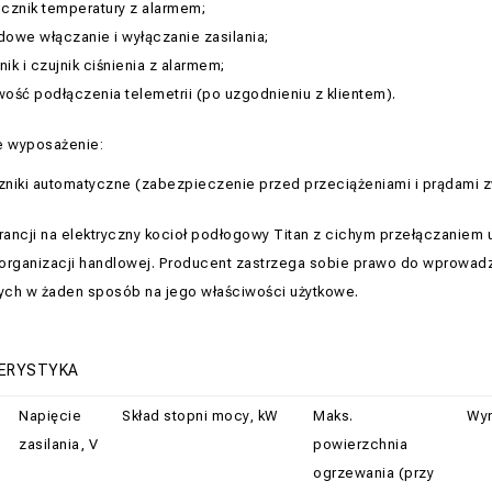
icznik temperatury z alarmem;
dowe włączanie i wyłączanie zasilania;
ik i czujnik ciśnienia z alarmem;
wość podłączenia telemetrii (po uzgodnieniu z klientem).
 wyposażenie:
zniki automatyczne (zabezpieczenie przed przeciążeniami i prądami 
ancji na elektryczny kocioł podłogowy Titan z cichym przełączaniem u
organizacji handlowej. Producent zastrzega sobie prawo do wprowadz
ych w żaden sposób na jego właściwości użytkowe.
ERYSTYKA
Napięcie
Skład stopni mocy, kW
Maks.
Wym
zasilania, V
powierzchnia
ogrzewania (przy