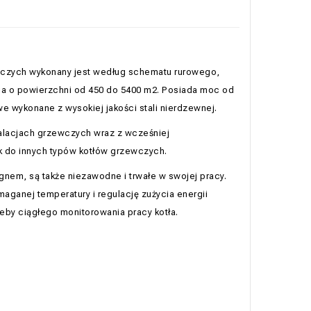
zewczych wykonany jest według schematu rurowego,
a o powierzchni od 450 do 5400 m2. Posiada moc od
e wykonane z wysokiej jakości stali nierdzewnej.
talacjach grzewczych wraz z wcześniej
k do innych typów kotłów grzewczych.
gnem, są także niezawodne i trwałe w swojej pracy.
ganej temperatury i regulację zużycia energii
eby ciągłego monitorowania pracy kotła.