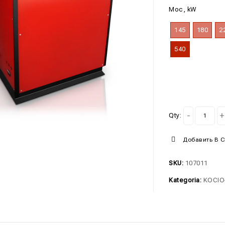
Moc, kW
145
180
2
540
Qty:
Добавить В 
SKU:
107011
Kategoria:
KOCIO