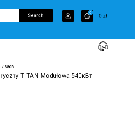
0
0
zł
 / 380В
ktryczny TITAN Modułowa 540кВт