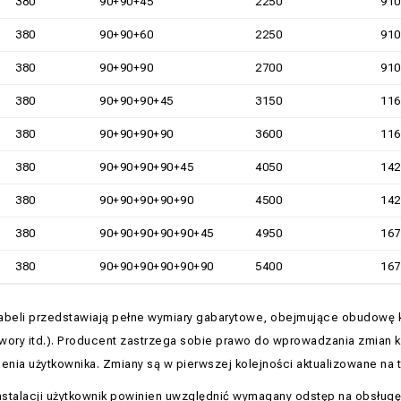
380
90+90+45
2250
910
380
90+90+60
2250
910
380
90+90+90
2700
910
380
90+90+90+45
3150
116
380
90+90+90+90
3600
116
380
90+90+90+90+45
4050
142
380
90+90+90+90+90
4500
142
380
90+90+90+90+90+45
4950
167
380
90+90+90+90+90+90
5400
167
abeli przedstawiają pełne wymiary gabarytowe, obejmujące obudowę kot
wory itd.). Producent zastrzega sobie prawo do wprowadzania zmian 
nia użytkownika. Zmiany są w pierwszej kolejności aktualizowane na te
stalacji użytkownik powinien uwzględnić wymagany odstęp na obsługę 