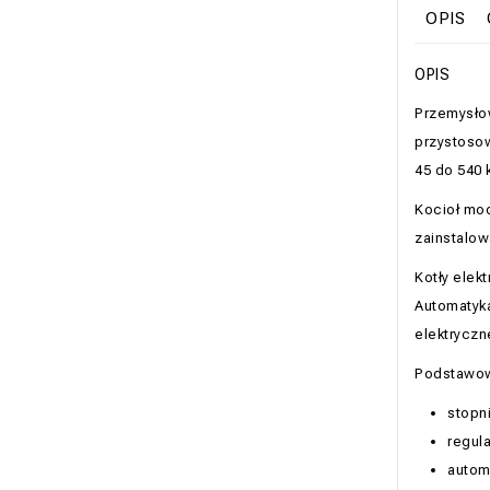
OPIS
OPIS
Przemysłow
przystoso
45 do 540 
Kocioł mod
zainstalow
Kotły elek
Automatyka
elektryczn
Podstawow
stopn
regula
autom