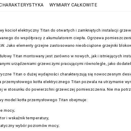
CHARAKTERYSTYKA
WYMIARY CAŁKOWITE
y kocioł elektryczny Titan do otwartych i zamkniętych instalacji gr
wanego do współpracy z akumulatorem ciepła. Ogrzewa pomieszczeni
kW. Jako elementy grzejne zastosowano nieobciążone grzejniki blokow
ułowy Titan montowany jest zarówno w nowych, jak i istniejących ins
anymi urządzeniami grzewczymi pracującymi równolegle, jako dodate
tryczne Titan o dużej wydajności charakteryzują się nowoczesnym desi
 przemysłowego kotła elektrycznego Titan pozwala na utrzymanie wyma
ej w stosunku do powierzchni grzewczej pomieszczenia. Nie ma potrz
y model kotła przemysłowego Titan obejmuje:
ie mocy;
tor i wskaźnik temperatury;
atyczny wybór poziomów mocy;