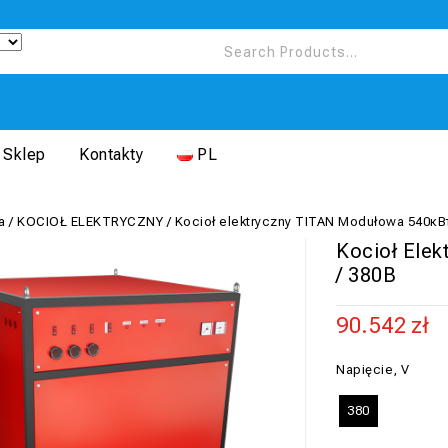
Sklep
Kontakty
PL
a
/
KOCIOŁ ELEKTRYCZNY
/
Kocioł elektryczny TITAN Modułowa 540кВт
Kocioł Ele
/ 380В
90.542
zł
Napięcie, V
380