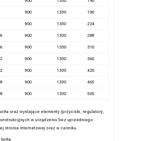
900
1330
190
900
1330
190
900
1330
224
6
900
1330
288
6
900
1330
310
2
900
1330
360
2
900
1330
420
8
900
1330
465
8
900
1330
505
ła oraz wystające elementy (przyciski, regulatory,
konstrukcyjnych w urządzeniu bez uprzedniego
j stronie internetowej oraz w cenniku.
kotła.