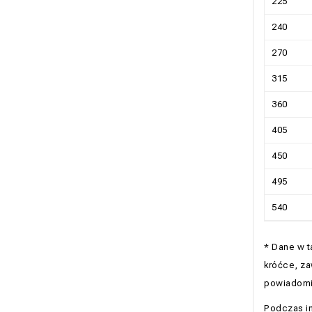
225
240
270
315
360
405
450
495
540
* Dane w t
króćce, za
powiadomie
Podczas in