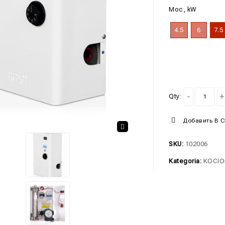
Moc, kW
4.5
6
7.5
Qty:
Добавить В 
🔍
SKU:
102006
Kategoria:
KOCIO