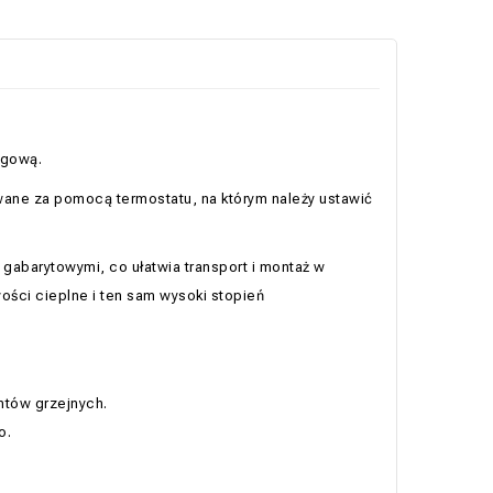
egową.
wane za pomocą termostatu, na którym należy ustawić
gabarytowymi, co ułatwia transport i montaż w
ści cieplne i ten sam wysoki stopień
entów grzejnych.
o.