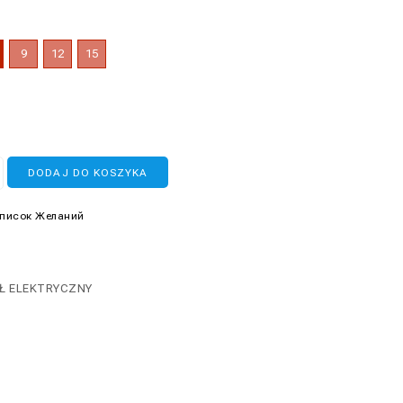
9
12
15
DODAJ DO KOSZYKA
Список Желаний
Ł ELEKTRYCZNY