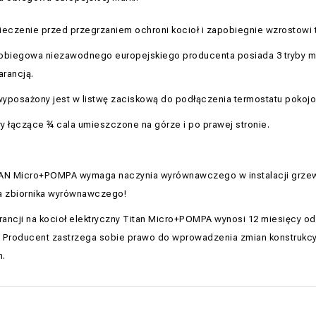
czenie przed przegrzaniem ochroni kocioł i zapobiegnie wzrostowi t
biegowa niezawodnego europejskiego producenta posiada 3 tryby moc
rancją.
yposażony jest w listwę zaciskową do podłączenia termostatu pokoj
y łączące ¾ cala umieszczone na górze i po prawej stronie.
TAN Micro+POMPA wymaga naczynia wyrównawczego w instalacji grze
a zbiornika wyrównawczego!
ancji na kocioł elektryczny Titan Micro+POMPA wynosi 12 miesięcy od
 Producent zastrzega sobie prawo do wprowadzenia zmian konstrukc
h.