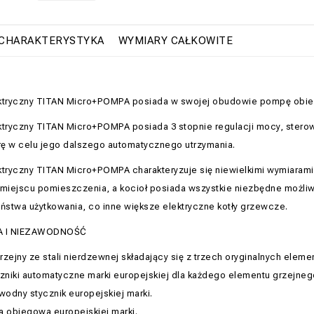
CHARAKTERYSTYKA
WYMIARY CAŁKOWITE
ektryczny TITAN Micro+POMPA posiada w swojej obudowie pompę obi
ktryczny TITAN Micro+POMPA posiada 3 stopnie regulacji mocy, stero
ę w celu jego dalszego automatycznego utrzymania.
ktryczny TITAN Micro+POMPA charakteryzuje się niewielkimi wymiarami 
iejscu pomieszczenia, a kocioł posiada wszystkie niezbędne możliwo
stwa użytkowania, co inne większe elektryczne kotły grzewcze.
 I NIEZAWODNOŚĆ
rzejny ze stali nierdzewnej składający się z trzech oryginalnych elem
zniki automatyczne marki europejskiej dla każdego elementu grzejneg
wodny stycznik europejskiej marki.
 obiegowa europejskiej marki.