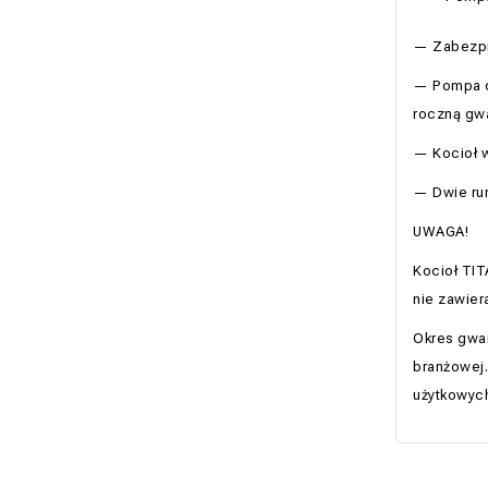
— Zabezpie
— Pompa o
roczną gwa
— Kocioł w
— Dwie rur
UWAGA!
Kocioł TI
nie zawier
Okres gwar
branżowej.
użytkowyc