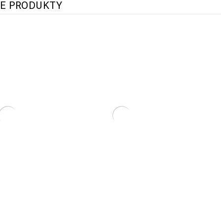
E PRODUKTY
Kocioł Elektryczny TITAN Mikro
Kocioł Elektryczny TITAN Mini Premium