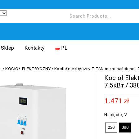
Sklep
Kontakty
PL
a
/
KOCIOŁ ELEKTRYCZNY
/
Kocioł elektryczny TITAN mikro naścienna 
Kocioł Elek
7.5кВт / 38
1.471
zł
Napięcie, V
220
380