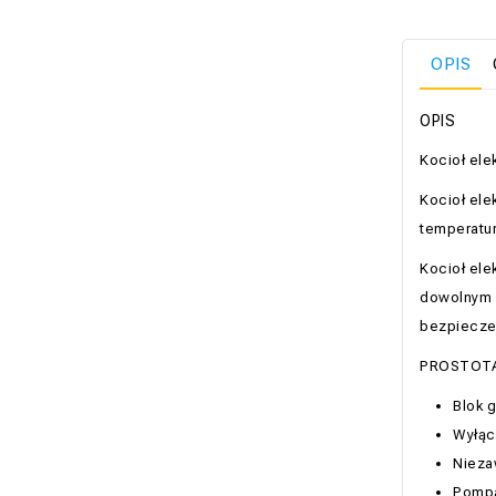
OPIS
OPIS
Kocioł el
Kocioł ele
temperatur
Kocioł ele
dowolnym m
bezpieczeń
PROSTOTA
Blok g
Wyłąc
Nieza
Pompa