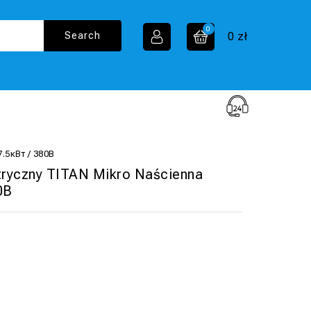
0
0
zł
7.5кВт / 380В
tryczny TITAN Mikro Naścienna
0В