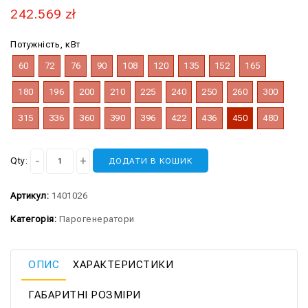
242.569
zł
Потужність, кВт
60
72
76
90
108
120
135
152
165
180
196
200
210
225
240
250
260
300
315
336
360
390
396
422
436
450
480
Qty:
ДОДАТИ В КОШИК
Артикул:
1401026
Категорія:
Парогенератори
ОПИС
ХАРАКТЕРИСТИКИ
ГАБАРИТНІ РОЗМІРИ