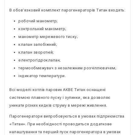
В обов’язковий комплект парогенераторів Титан входять:
робочий манометр;
контрольний манометр;
манометр мережевого тиску;
клапан запобіжний;
клапан зворотній;
електрогідроклапан;
термообмежувач з незалежним розчіплювачем;
індикатор температури.
Всі моделі котлів парових АКВЕ Титан оснащені
системою плавного пуску і зупинки, яка дозволяє
уникати різких кидків струму в мережі живлення.
Парогенератори випробовуються в умовах підприємства
«Титан». При необхідності проводиться додаткове
налаштування та перший пуск парогенератора в умовах