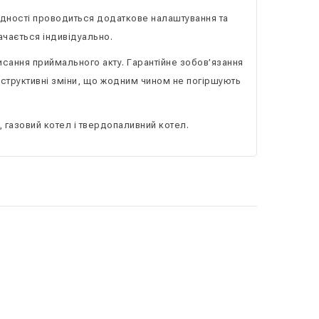
ідності проводиться додаткове налаштування та
ачається індивідуально.
исання приймального акту. Гарантійне зобов’язання
нструктивні зміни, що жодним чином не погіршують
 газовий котел і твердопаливний котел.