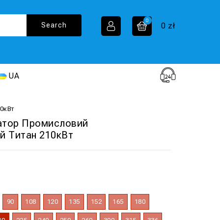
0
0
zł
UA
0кВт
атор Промисловий
й Титан 210кВт
90
108
120
135
152
165
180