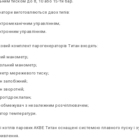
ним тиском до 8, 10 або 15-ти бар.
атори виготовляються двох типів:
ктромеханічним управлінням;
ктронним управлінням.
ковий комплект парогенераторів Титан входять:
ий манометр;
ольний манометр;
етр мережевого тиску;
н запобіжний;
н зворотній;
рогідроклапан;
обмежувач з незалежним розчіплювачем;
атор температури.
і котлів парових АКВЕ Титан оснащені системою плавного пуску і зу
живлення.