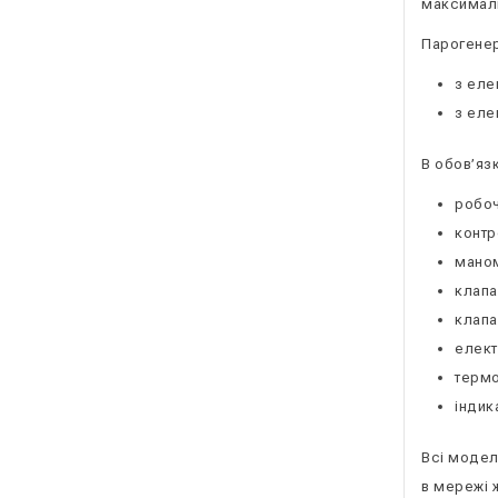
максималь
Парогенер
з еле
з еле
В обов’яз
робоч
контр
маном
клапа
клапа
елект
термо
індик
Всі модел
в мережі 