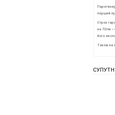
Парогенер
перший пу
Строк гар
на ТЕНи –
його експ
Також на 
СУПУТН