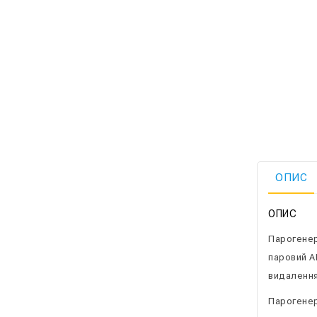
ОПИС
ОПИС
Парогенер
паровий А
видалення
Парогенера