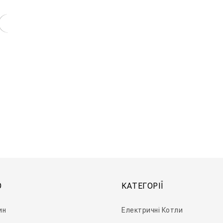
Парогенератор Промисловий Електричний Титан
Ю
КАТЕГОРІЇ
ин
Електричні Котли