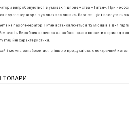
атори випробовуються в умовах підприємства «Титан». При необх
ск парогенератора в умовах замовника. Вартість цієї послуги визн
антії на парогенератор Титан встановлюється 12 місяців з дня підп
 6 місяців. Виробник залишає за собою право вносити в прилад ко
луатаційні характеристики.
сайті можна ознайомитися з іншою продукцією: електричний котел,
І ТОВАРИ