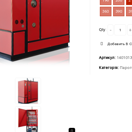
196
200
2
360
390
3
Qty:
Добавить В 
Артикул:
140101
Категорія:
Парог