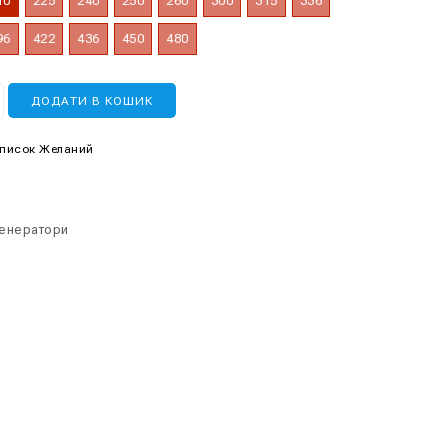
10
225
240
250
260
300
315
336
96
422
436
450
480
ДОДАТИ В КОШИК
Список Желаний
3
енератори