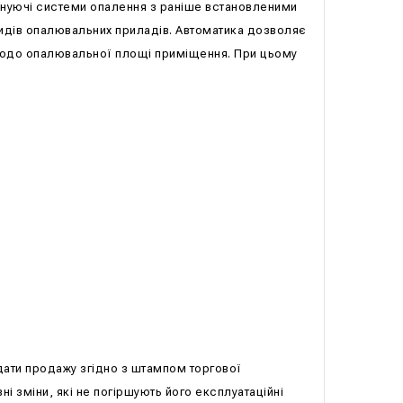
 існуючі системи опалення з раніше встановленими
идів опалювальних приладів. Автоматика дозволяє
 щодо опалювальної площі приміщення. При цьому
дати продажу згідно з штампом торгової
і зміни, які не погіршують його експлуатаційні