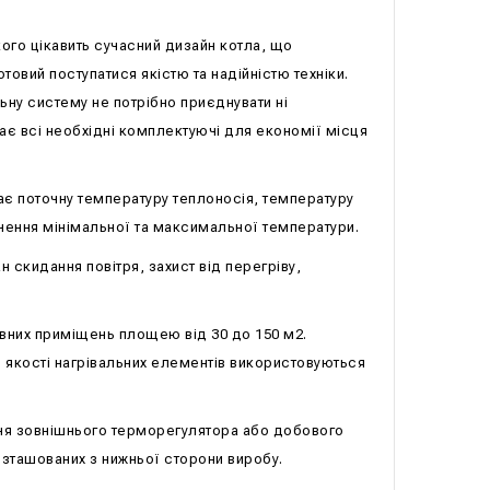
ого цікавить сучасний дизайн котла, що
товий поступатися якістю та надійністю техніки.
ьну систему не потрібно приєднувати ні
ає всі необхідні комплектуючі для економії місця
ає поточну температуру теплоносія, температуру
чення мінімальної та максимальної температури.
 скидання повітря, захист від перегріву,
ивних приміщень площею від 30 до 150 м2.
. В якості нагрівальних елементів використовуються
я зовнішнього терморегулятора або добового
зташованих з нижньої сторони виробу.