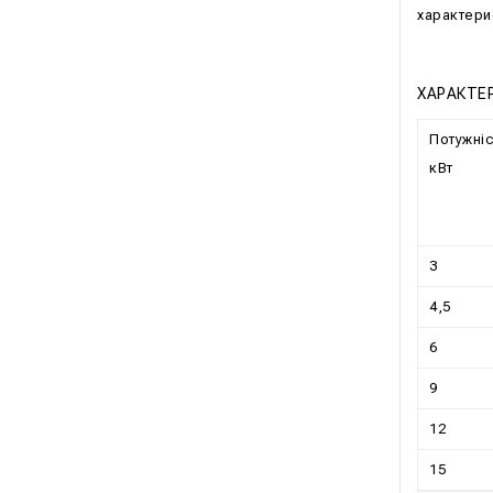
характери
ХАРАКТЕ
Потужніс
кВт
3
4,5
6
9
12
15