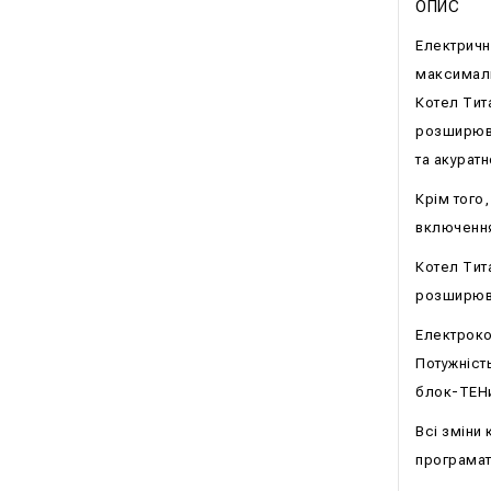
ОПИС
Електричн
максимальн
Котел Тит
розширюва
та акуратн
Крім того
включення
Котел Тит
розширюва
Електроко
Потужність
блок-ТЕНи 
Всі зміни
програмат