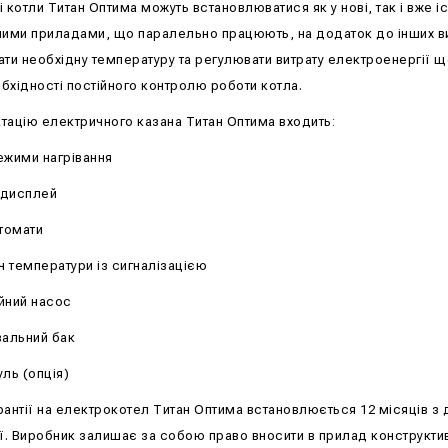
і котли Титан Оптима можуть встановлюватися як у нові, так і вже
ними приладами, що паралельно працюють, на додаток до інших в
ати необхідну температуру та регулювати витрату електроенергії
бхідності постійного контролю роботи котла.
тацію електричного казана Титан Оптима входить:
ежими нагрівання
 дисплей
втомати
 температури із сигналізацією
йний насос
альний бак
ль (опція)
рантії на електрокотел Титан Оптима встановлюється 12 місяців з 
ії. Виробник залишає за собою право вносити в прилад конструктивн