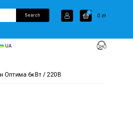
0
0
zł
UA
н Оптима 6кВт / 220В