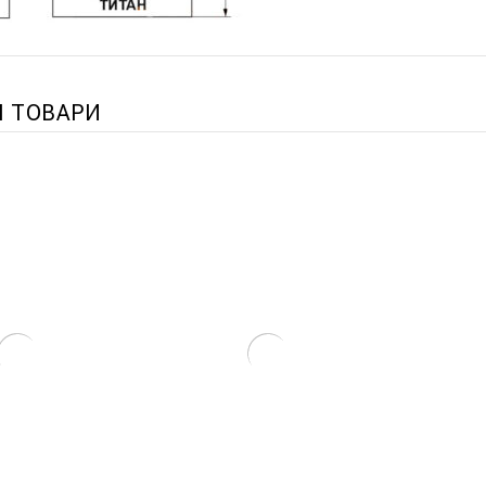
І ТОВАРИ
Котел Титан Міні Преміум
Котел Титан Мікро Настінний