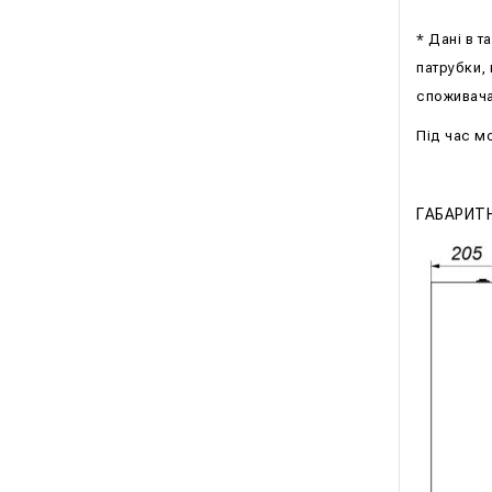
* Дані в 
патрубки,
споживача
Під час м
ГАБАРИТН