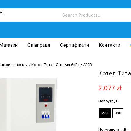
Магазин
Співпраця
Сертифікати
Контакти
ектричні котли
/
Котел Титан Оптима 6кВт / 220В
Котел Тита
2.077
zł
Напруга, В
220
380
Потужність, кВт