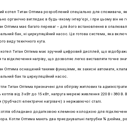
ий котел Титан Оптима розроблений спеціально для споживача, як
о органічно виглядає в будь-якому інтер’єрі, і при цьому він не го
ан Оптима має багато переваг – для його встановлення в опалювал
льний бак, ні циркуляційний насос. Це готова система, яка включ
ого виду технічного кута.
, котел Титан Оптима має зручний цифровий дисплей, що відображ
 та відключення нагріву, що дозволяє легко виставляти точне зна
ан Оптима оснащений такими функціями, як захисні автомати, клапан
льний бак та циркуляційний насос.
тли Титан Оптима призначені для обігріву житлових та адміністрат
 котлів від 3 кВт до 15 кВт, напруга мережі живлення 220 В і 380 В
(трубчасті електричні нагрівачі) з нержавіючої сталі.
 котлів обладнано додатковою клемною колодкою для підключенн
ора. Котли Оптима мають два приєднувальні патрубки ¾ дюйма, ро