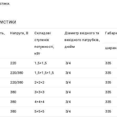
стики.
РИСТИКИ
ть,
Напруга, В
Складові
Діаметр вхідного та
Габари
ступенів
вихідного патрубків,
потужності,
дюйм
ширин
кВт
220
1,5+1,5
3/4
335
220/380
1,5+1,5+1,5
3/4
335
220/380
2+2+2
3/4
335
380
3+3+3
3/4
335
380
4+4+4
3/4
335
380
5+5+5
3/4
335