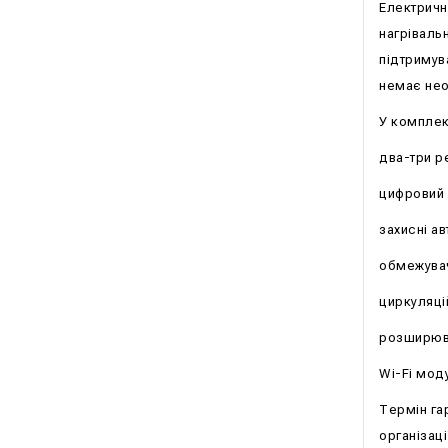
Електричн
нагріваль
підтримув
немає нео
У комплек
два-три р
цифровий
захисні а
обмежувач
циркуляці
розширюв
Wi-Fi моду
Термін га
організац