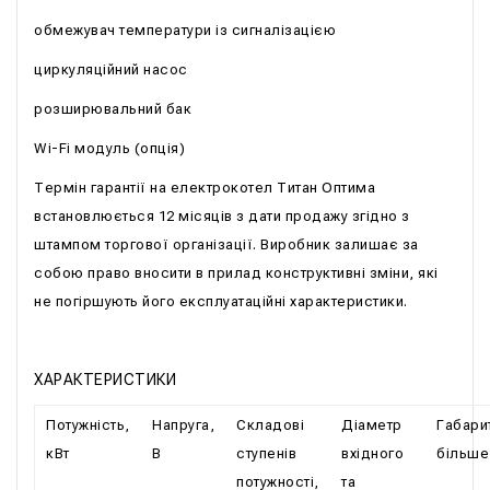
обмежувач температури із сигналізацією
циркуляційний насос
розширювальний бак
Wi-Fi модуль (опція)
Термін гарантії на електрокотел Титан Оптима
встановлюється 12 місяців з дати продажу згідно з
штампом торгової організації. Виробник залишає за
собою право вносити в прилад конструктивні зміни, які
не погіршують його експлуатаційні характеристики.
ХАРАКТЕРИСТИКИ
Потужність,
Напруга,
Складові
Діаметр
Габарит
кВт
В
ступенів
вхідного
більше
потужності,
та