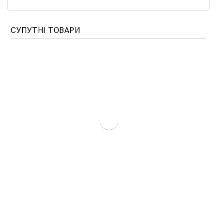
СУПУТНІ ТОВАРИ
Котел Титан Мікро Настінний