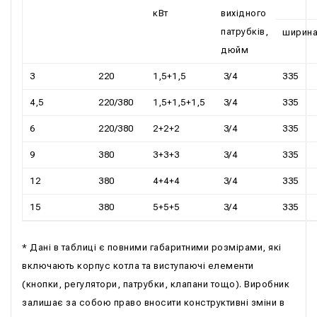
кВт
вихідного
патрубків,
ширин
дюйм
3
220
1,5+1,5
3/4
335
4,5
220/380
1,5+1,5+1,5
3/4
335
6
220/380
2+2+2
3/4
335
9
380
3+3+3
3/4
335
12
380
4+4+4
3/4
335
15
380
5+5+5
3/4
335
* Дані в таблиці є повними габаритними розмірами, які
включають корпус котла та виступаючі елементи
(кнопки, регулятори, патрубки, клапани тощо). Виробник
залишає за собою право вносити конструктивні зміни в