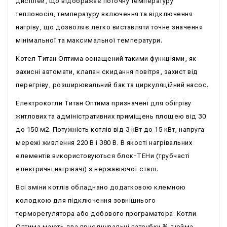
дисплей, що відображає поточну температуру
теплоносія, температуру включення та відключення
нагріву, що дозволяє легко виставляти точне значення
мінімальної та максимальної температури.
Котел Титан Оптима оснащений такими функціями, як
захисні автомати, клапан скидання повітря, захист від
перегріву, розширювальний бак та циркуляційний насос.
Електрокотли Титан Оптима призначені для обігріву
житлових та адміністративних приміщень площею від 30
до 150 м2. Потужність котлів від 3 кВт до 15 кВт, напруга
мережі живлення 220 В і 380 В. В якості нагрівальних
елементів використовуються блок-ТЕНи (трубчасті
електричні нагрівачі) з нержавіючої сталі.
Всі зміни котлів обладнано додатковою клемною
колодкою для підключення зовнішнього
терморегулятора або добового програматора. Котли
Оптима мають два приєднувальні патрубки ¾ дюйма,