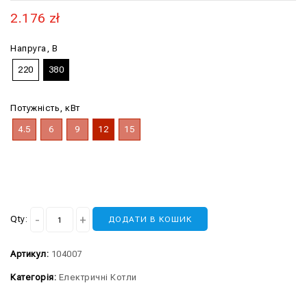
2.176
zł
Напруга, В
220
380
Потужність, кВт
4.5
6
9
12
15
Qty:
ДОДАТИ В КОШИК
Артикул:
104007
Категорія:
Електричні Котли