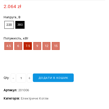
2.064
zł
Напруга, В
220
380
Потужність, кВт
4.5
6
7.5
9
12
15
Qty:
ДОДАТИ В КОШИК
Артикул:
201006
Категорія:
Електричні Котли