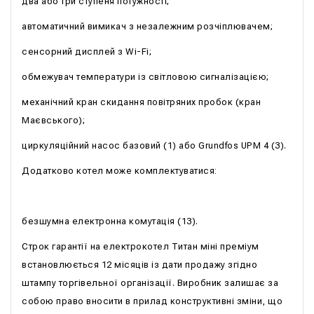
два або три ступеня потужності;
автоматичний вимикач з незалежним розчіплювачем;
сенсорний дисплей з Wi-Fi;
обмежувач температури із світловою сигналізацією;
механічний кран скидання повітряних пробок (кран
Маєвського);
циркуляційний насос базовий (1) або Grundfos UPM 4 (3).
Додатково котел може комплектуватися:
безшумна електронна комутація (13).
Строк гарантії на електрокотел Титан міні преміум
встановлюється 12 місяців із дати продажу згідно
штампу торгівельної організації. Виробник залишає за
собою право вносити в прилад конструктивні зміни, що