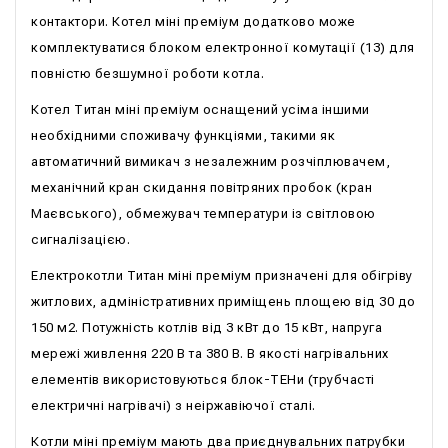
контактори. Котел міні преміум додатково може
комплектуватися блоком електронної комутації (13) для
повністю безшумної роботи котла.
Котел Титан міні преміум оснащений усіма іншими
необхідними споживачу функціями, такими як
автоматичний вимикач з незалежним розчіплювачем,
механічний кран скидання повітряних пробок (кран
Маєвського), обмежувач температури із світловою
сигналізацією.
Електрокотли Титан міні преміум призначені для обігріву
житлових, адміністративних приміщень площею від 30 до
150 м2. Потужність котлів від 3 кВт до 15 кВт, напруга
мережі живлення 220 В та 380 В. В якості нагрівальних
елементів використовуються блок-ТЕНи (трубчасті
електричні нагрівачі) з неіржавіючої сталі.
Котли міні преміум мають два приєднувальних патрубки