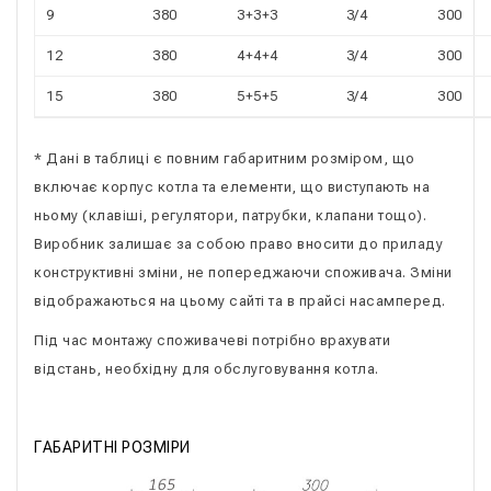
9
380
3+3+3
3/4
300
12
380
4+4+4
3/4
300
15
380
5+5+5
3/4
300
* Дані в таблиці є повним габаритним розміром, що
включає корпус котла та елементи, що виступають на
ньому (клавіші, регулятори, патрубки, клапани тощо).
Виробник залишає за собою право вносити до приладу
конструктивні зміни, не попереджаючи споживача. Зміни
відображаються на цьому сайті та в прайсі насамперед.
Під час монтажу споживачеві потрібно врахувати
відстань, необхідну для обслуговування котла.
ГАБАРИТНІ РОЗМІРИ