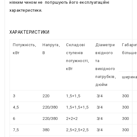
ніяким чином не погіршують його експлуатаційні
характеристики.
ХАРАКТЕРИСТИКИ
Потужність,
Напруга,
Складові
Діаметри
Габарит
кВт
В
ступенів
вхідного
більше
потужності,
та
кВт
вихідного
патрубків,
ширин
дюйм
3
220
1,5+1,5
3/4
300
4,5
220/380
1,5+1,5+1,5
3/4
300
6
220/380
2+2+2
3/4
300
7,5
380
2,5+2,5+2,5
3/4
300