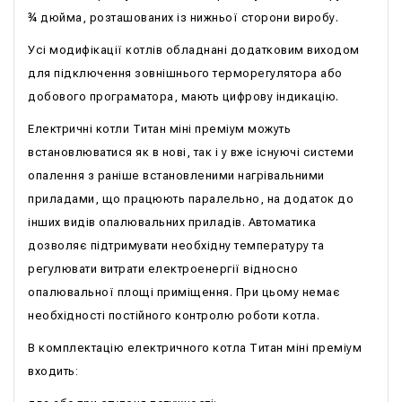
¾ дюйма, розташованих із нижньої сторони виробу.
Усі модифікації котлів обладнані додатковим виходом
для підключення зовнішнього терморегулятора або
добового програматора, мають цифрову індикацію.
Електричні котли Титан міні преміум можуть
встановлюватися як в нові, так і у вже існуючі системи
опалення з раніше встановленими нагрівальними
приладами, що працюють паралельно, на додаток до
інших видів опалювальних приладів. Автоматика
дозволяє підтримувати необхідну температуру та
регулювати витрати електроенергії відносно
опалювальної площі приміщення. При цьому немає
необхідності постійного контролю роботи котла.
В комплектацію електричного котла Титан міні преміум
входить: