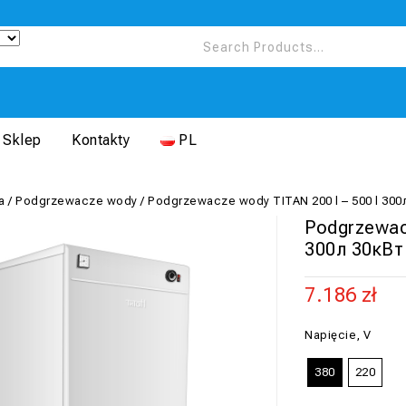
Sklep
Kontakty
PL
a
/
Podgrzewacze wody
/
Podgrzewacze wody TITAN 200 l – 500 l 300л
Podgrzewac
300л 30кВт
7.186
zł
Napięcie, V
380
220