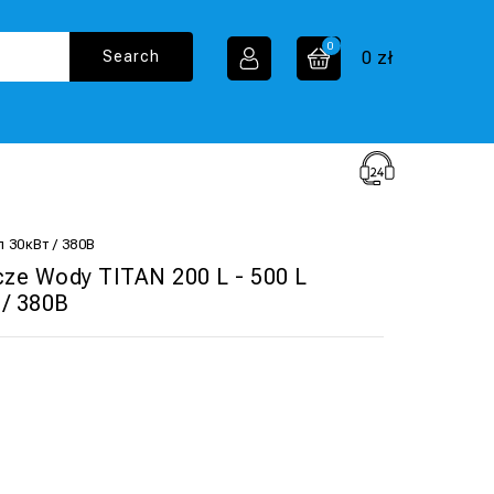
0
0
zł
 30кВт / 380В
ze Wody TITAN 200 L - 500 L
 / 380В