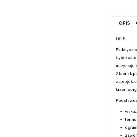
OPIS
OPIS
Elektryczn
trybie aut
utrzymuje 
Zbiornik p
zaprojekto
krzemoorga
Podstawow
wskaź
termos
ograni
zawór