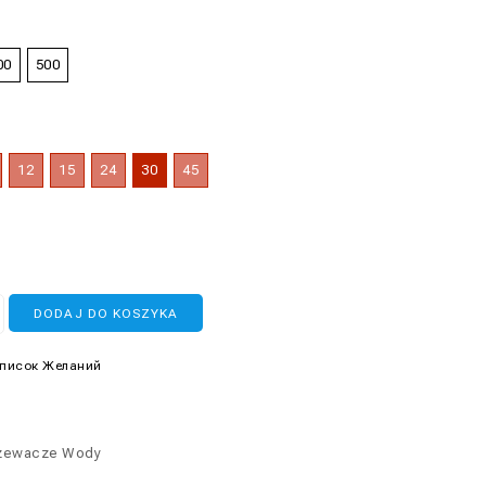
00
500
12
15
24
30
45
DODAJ DO KOSZYKA
Список Желаний
zewacze Wody