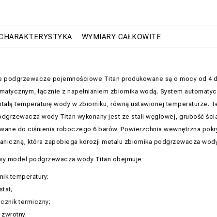
CHARAKTERYSTYKA
WYMIARY CAŁKOWITE
e podgrzewacze pojemnościowe Titan produkowane są o mocy od 4 do 4
omatycznym, łącznie z napełnianiem zbiornika wodą. System automat
stałą temperaturę wody w zbiorniku, równą ustawionej temperaturze. T
odgrzewacza wody Titan wykonany jest ze stali węglowej, grubość śc
wane do ciśnienia roboczego 6 barów. Powierzchnia wewnętrzna pokr
niczną, która zapobiega korozji metalu zbiornika podgrzewacza wody
y model podgrzewacza wody Titan obejmuje:
nik temperatury;
tat;
cznik termiczny;
 zwrotny.