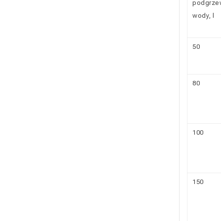
podgrze
wody, l
50
80
100
150