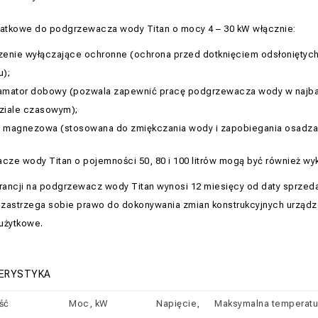
atkowe do podgrzewacza wody Titan o mocy 4 – 30 kW włącznie:
zenie wyłączające ochronne (ochrona przed dotknięciem odsłoniętych
u);
amator dobowy (pozwala zapewnić pracę podgrzewacza wody w najbar
ziale czasowym);
 magnezowa (stosowana do zmiękczania wody i zapobiegania osadzan
ze wody Titan o pojemności 50, 80 i 100 litrów mogą być również wyk
ancji na podgrzewacz wody Titan wynosi 12 miesięcy od daty sprzeda
zastrzega sobie prawo do dokonywania zmian konstrukcyjnych urządze
użytkowe.
ERYSTYKA
ść
Moc, kW
Napięcie,
Maksymalna temperatu