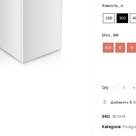
Ємність, л
200
300
4
Moc, kW
4.5
6
9
Qty:
Добавить В 
SKU:
301016
Kategoria:
Podgr