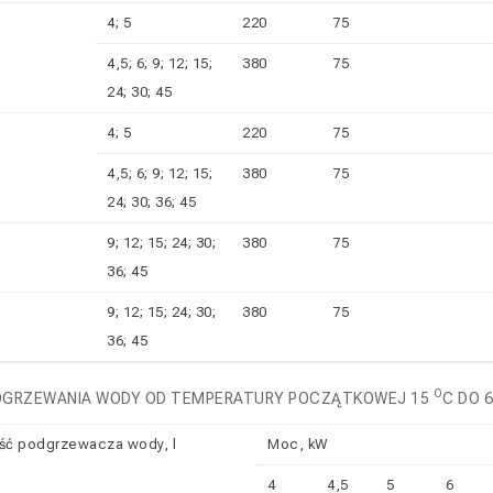
4; 5
220
75
4,5; 6; 9; 12; 15;
380
75
24; 30; 45
4; 5
220
75
4,5; 6; 9; 12; 15;
380
75
24; 30; 36; 45
9; 12; 15; 24; 30;
380
75
36; 45
9; 12; 15; 24; 30;
380
75
36; 45
O
DGRZEWANIA WODY OD TEMPERATURY POCZĄTKOWEJ 15
C DO 
ść podgrzewacza wody, l
Moc, kW
4
4,5
5
6