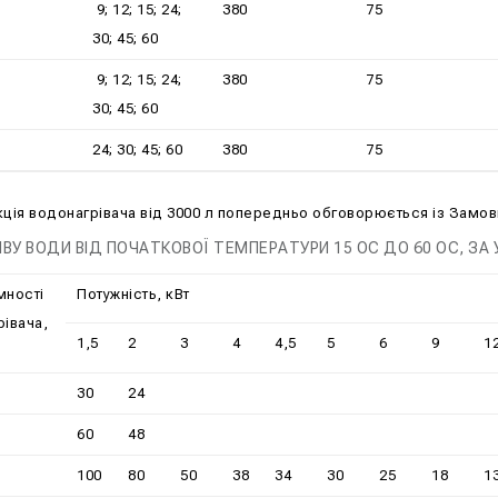
9; 12; 15; 24;
380
75
30; 45; 60
9; 12; 15; 24;
380
75
30; 45; 60
24; 30; 45; 60
380
75
кція водонагрівача від 3000 л попередньо обговорюється із Замо
ІВУ ВОДИ ВІД ПОЧАТКОВОЇ ТЕМПЕРАТУРИ 15 ОС ДО 60 ОС, ЗА 
мності
Потужність, кВт
івача,
1,5
2
3
4
4,5
5
6
9
1
30
24
60
48
100
80
50
38
34
30
25
18
1