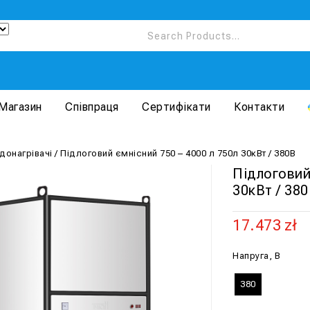
Магазин
Співпраця
Сертифікати
Контакти
донагрівачі
/
Підлоговий ємнісний 750 – 4000 л 750л 30кВт / 380В
Підлоговий
30кВт / 38
17.473
zł
Напруга, В
380