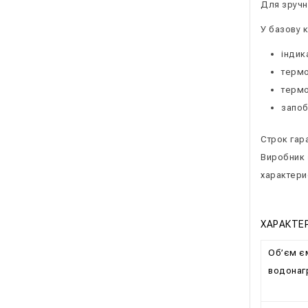
Для зручн
У базову 
індик
термо
терм
запоб
Строк гара
Виробник 
характери
ХАРАКТЕ
Об’єм є
водонагр