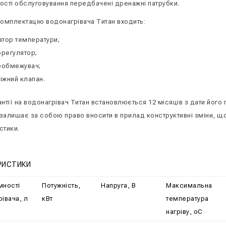
ості обслуговування передбачені дренажні патрубки.
комплектацію водонагрівача Титан входить:
атор температури;
регулятор;
ообмежувач;
іжний клапан.
нтії на водонагрівач Титан встановлюється 12 місяців з дати його 
залишає за собою право вносити в прилад конструктивні зміни, щ
стики.
РИСТИКИ
мності
Потужність,
Напруга, В
Максимальна
івача, л
кВт
температура
нагріву, оС