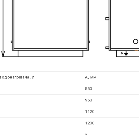
водонагрівача, л
А, мм
850
950
1120
1200
*