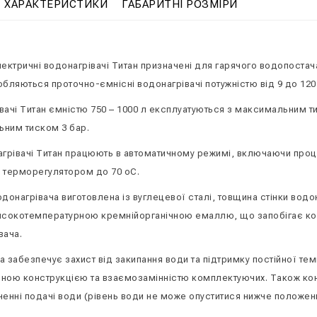
ХАРАКТЕРИСТИКИ
ГАБАРИТНІ РОЗМІРИ
лектричні водонагрівачі Титан призначені для гарячого водопостач
бляються проточно-ємнісні водонагрівачі потужністю від 9 до 120 кВ
вачі Титан ємністю 750 – 1000 л експлуатуються з максимальним ти
ним тиском 3 бар.
агрівачі Титан працюють в автоматичному режимі, включаючи про
 терморегулятором до 70 оС.
донагрівача виготовлена ​​із вуглецевої сталі, товщина стінки во
исокотемпературною кремнійорганічною емаллю, що запобігає кор
вача.
 забезпечує захист від закипання води та підтримку постійної темп
ною конструкцією та взаємозамінністю комплектуючих. Також кон
ненні подачі води (рівень води не може опуститися нижче положен