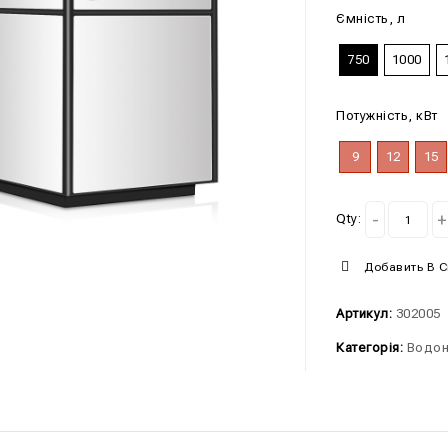
Ємність, л
750
1000
Потужність, кВт
9
12
15
Qty:
Добавить В 
Артикул:
302005
Категорія:
Водон