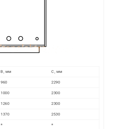
В, мм
С, мм
960
2290
1000
2300
1260
2300
1370
2530
*
*