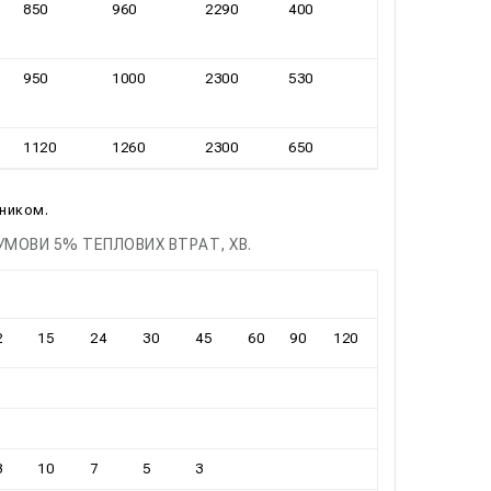
850
960
2290
400
950
1000
2300
530
1120
1260
2300
650
вником.
УМОВИ 5% ТЕПЛОВИХ ВТРАТ, ХВ.
2
15
24
30
45
60
90
120
3
10
7
5
3