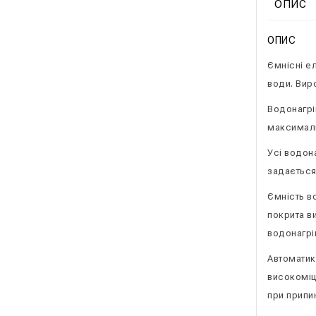
ОПИС
ОПИС
Ємнісні е
води. Виро
Водонагрі
максималь
Усі водон
задається
Ємність во
покрита в
водонагрі
Автоматика
високоміц
при припи