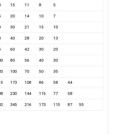
0
15
11
8
5
5
20
14
10
7
8
30
21
15
10
0
40
28
20
13
5
60
42
30
20
00
80
56
40
30
20
100
70
50
35
15
173
108
86
58
44
88
230
144
115
77
58
32
345
216
173
115
87
55