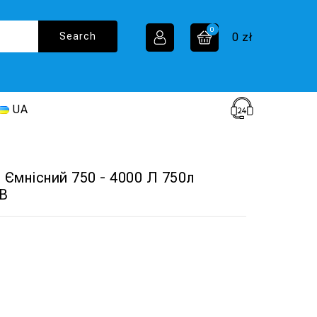
0
0
zł
UA
 Ємнісний 750 - 4000 Л 750л
0В