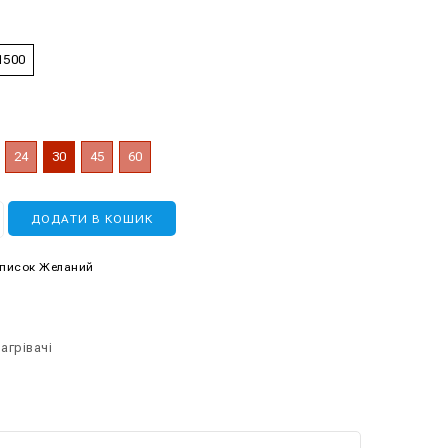
1500
24
30
45
60
ДОДАТИ В КОШИК
Список Желаний
агрівачі