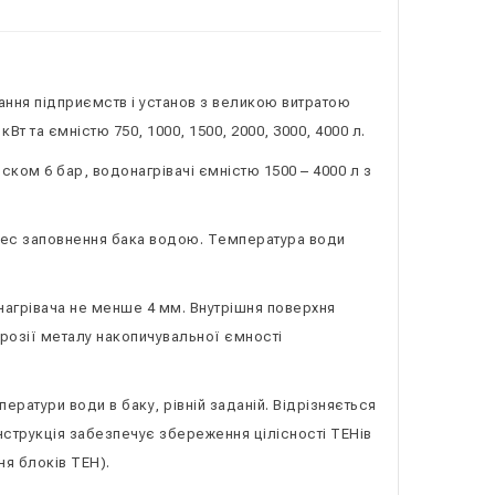
ання підприємств і установ з великою витратою
т та ємністю 750, 1000, 1500, 2000, 3000, 4000 л.
ском 6 бар, водонагрівачі ємністю 1500 – 4000 л з
цес заповнення бака водою. Температура води
донагрівача не менше 4 мм. Внутрішня поверхня
озії металу накопичувальної ємності
ератури води в баку, рівній заданій. Відрізняється
струкція забезпечує збереження цілісності ТЕНів
ня блоків ТЕН).