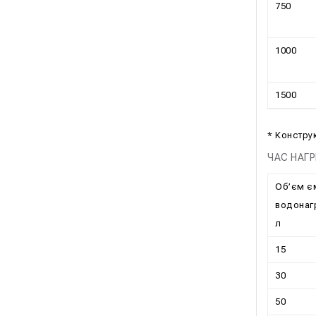
750
1000
1500
* Констру
ЧАС НАГР
Об’єм є
водонагр
л
15
30
50