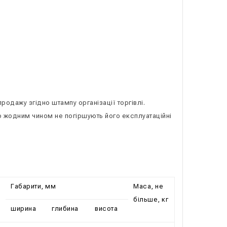
продажу згідно штампу організації торгівлі.
о жодним чином не погіршують його експлуатаційні
Габарити, мм
Маса, не
більше, кг
ширина
глибина
висота